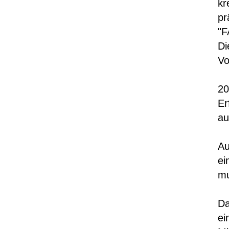
kr
pr
"F
Di
Vo
20
Er
au
Au
ei
mu
Da
ei