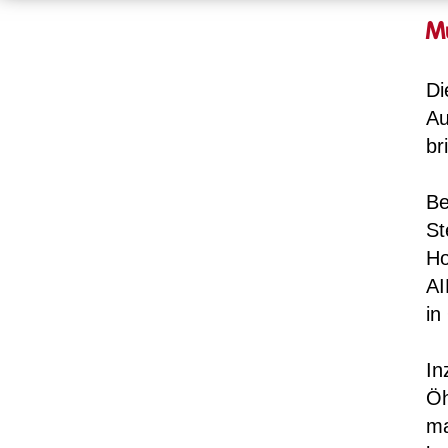
Mu
Di
Au
br
Be
St
Ho
AI
in
In
Öh
ma