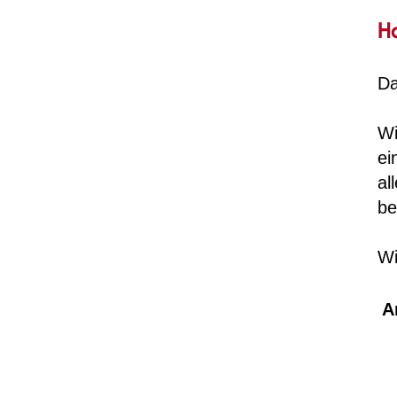
Ha
Da
Wi
ei
al
be
Wi
A