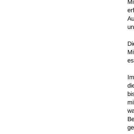
Mi
er
Au
un
Di
Mi
es
Im
di
bi
mi
wa
Be
ge