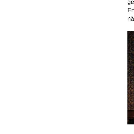
ge
En
nä